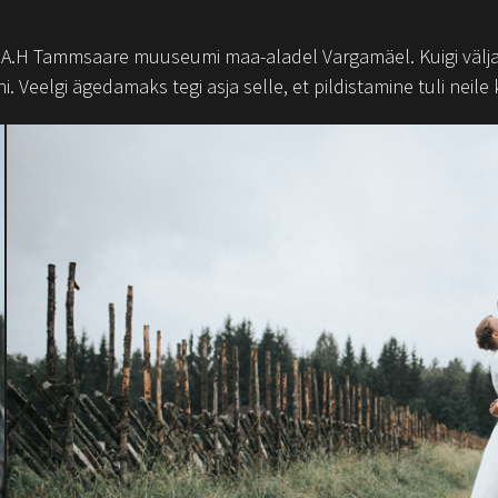
s A.H Tammsaare muuseumi maa-aladel Vargamäel. Kuigi välja
. Veelgi ägedamaks tegi asja selle, et pildistamine tuli neile