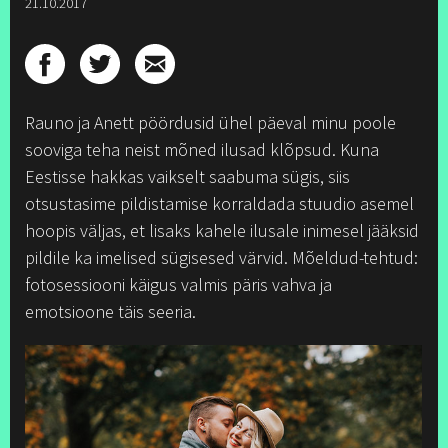
21.10.2017
Rauno ja Anett pöördusid ühel päeval minu poole
sooviga teha neist mõned ilusad klõpsud. Kuna
Eestisse hakkas vaikselt saabuma sügis, siis
otsustasime pildistamise korraldada stuudio asemel
hoopis väljas, et lisaks kahele ilusale inimesel jääksid
pildile ka imelised sügisesed värvid. Mõeldud-tehtud:
fotosessiooni käigus valmis päris vahva ja
emotsioone täis seeria.