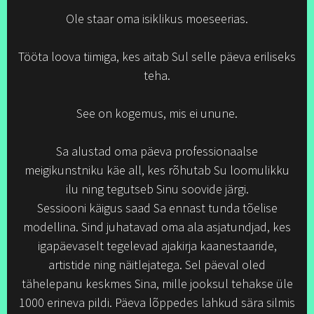
Ole staar oma isiklikus moeseerias.
Tööta loova tiimiga, kes aitab Sul selle päeva eriliseks
teha.
See on kogemus, mis ei unune.
Sa alustad oma päeva professionaalse
meigikunstniku käe all, kes rõhutab Su loomulikku
ilu ning tegutseb Sinu soovide järgi.
Sessiooni käigus saad Sa ennast tunda tõelise
modellina. Sind juhatavad oma ala asjatundjad, kes
igapäevaselt tegelevad ajakirja kaanestaaride,
artistide ning näitlejatega. Sel päeval oled
tähelepanu keskmes Sina, mille jooksul tehakse üle
1000 erineva pildi. Päeva lõppedes lahkud sära silmis