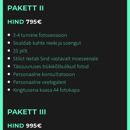
PAKETT II
HIND
795
€
3-4 tunnine fotosessioon
Sisaldab kahte meiki ja soengut
20 pilti
Stilist riietab Sind vastavalt moeseeriale
Täissuuruses trükikõlbulikud fotod
Personaalne konsultatsioon
Personaalne veebigalerii
Kingitusena kaasa A4 fotokapa
PAKETT III
HIND
995
€