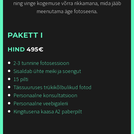
ning vinge kogemuse võrra rikkamana, mida jääb
meenutama äge fotoseeria.
PAKETT I
HIND
495
€
2-3 tunnine fotosessioon
Sisaldab ühte meiki ja soengut
15 pilti
Täissuuruses trükikõlbulikud fotod
Personaalne konsultatsioon
Personaalne veebigalerii
Kingitusena kaasa A2 paberpilt